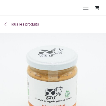
Se rendre au contenu
Tous les produits