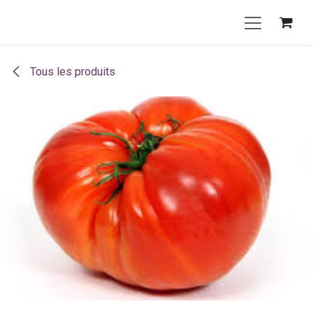
Se rendre au contenu
Tous les produits